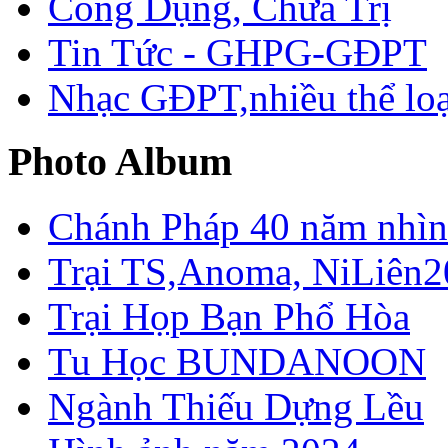
Công Dụng, Chữa Trị
Tin Tức - GHPG-GĐPT
Nhạc GĐPT,nhiều thể loạ
Photo Album
Chánh Pháp 40 năm nhìn 
Trại TS,Anoma, NiLiên2
Trại Họp Bạn Phổ Hòa
Tu Học BUNDANOON
Ngành Thiếu Dựng Lều