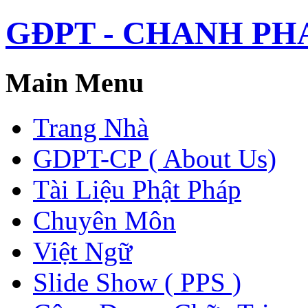
GĐPT - CHANH PHAP 
Main Menu
Trang Nhà
GDPT-CP ( About Us)
Tài Liệu Phật Pháp
Chuyên Môn
Việt Ngữ
Slide Show ( PPS )