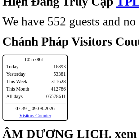
Hiện Đang Truy Cập
We have 552 guests and no
Chánh Pháp Visitors Cout
1
0
5
5
7
8
6
1
1
Today
16893
Yesterday
53381
This Week
311628
This Month
412786
All days
105578611
07:39 _ 09-08-2026
Visitors Counter
ÂM DƯƠNG LỊCH. xem n