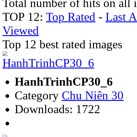
Total number of hits on all
TOP 12:
Top Rated
-
Last 
Viewed
Top 12 best rated images
HanhTrinhCP30_6
Category
Chu Niên 30
Downloads: 1722