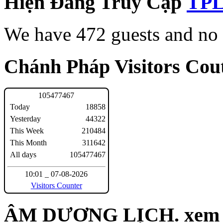
Hiện Đang Truy Cập
We have 472 guests and no
Chánh Pháp Visitors Cout
1
0
5
4
7
7
4
6
7
Today
18858
Yesterday
44322
This Week
210484
This Month
311642
All days
105477467
10:01 _ 07-08-2026
Visitors Counter
ÂM DƯƠNG LỊCH. xem n