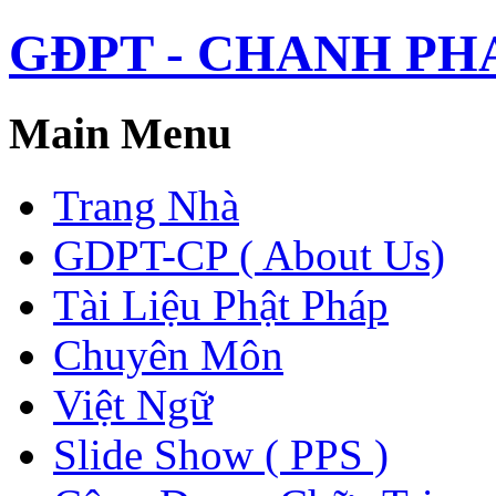
GĐPT - CHANH PHAP 
Main Menu
Trang Nhà
GDPT-CP ( About Us)
Tài Liệu Phật Pháp
Chuyên Môn
Việt Ngữ
Slide Show ( PPS )