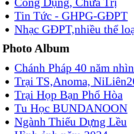
Công Dụng, Chữa Trị
Tin Tức - GHPG-GĐPT
Nhạc GĐPT,nhiều thể loạ
Photo Album
Chánh Pháp 40 năm nhìn 
Trại TS,Anoma, NiLiên2
Trại Họp Bạn Phổ Hòa
Tu Học BUNDANOON
Ngành Thiếu Dựng Lều