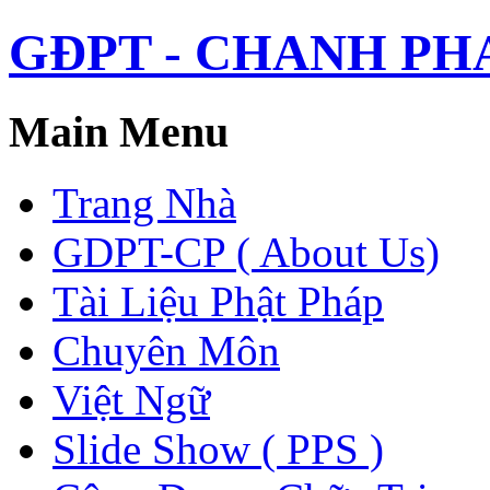
GĐPT - CHANH PHAP 
Main Menu
Trang Nhà
GDPT-CP ( About Us)
Tài Liệu Phật Pháp
Chuyên Môn
Việt Ngữ
Slide Show ( PPS )