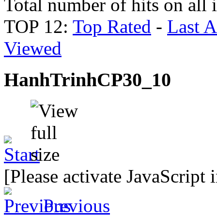
Total number of hits on all
TOP 12:
Top Rated
-
Last 
Viewed
HanhTrinhCP30_10
[Please activate JavaScript 
Previous