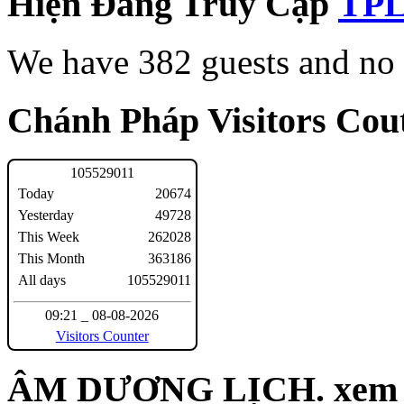
Hiện Đang Truy Cập
We have 382 guests and no
Chánh Pháp Visitors Cout
1
0
5
5
2
9
0
1
1
Today
20674
Yesterday
49728
This Week
262028
This Month
363186
All days
105529011
09:21 _ 08-08-2026
Visitors Counter
ÂM DƯƠNG LỊCH. xem n