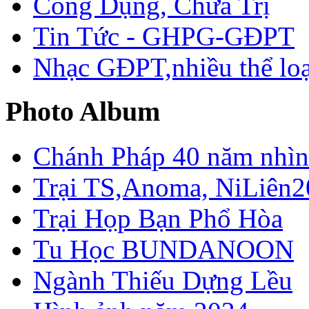
Công Dụng, Chữa Trị
Tin Tức - GHPG-GĐPT
Nhạc GĐPT,nhiều thể loạ
Photo Album
Chánh Pháp 40 năm nhìn 
Trại TS,Anoma, NiLiên2
Trại Họp Bạn Phổ Hòa
Tu Học BUNDANOON
Ngành Thiếu Dựng Lều