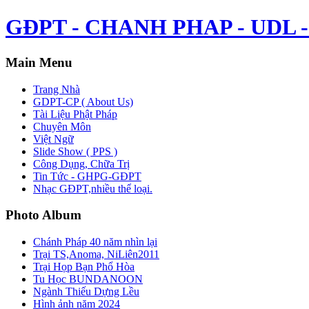
GĐPT - CHANH PHAP - UDL - 
Main Menu
Trang Nhà
GDPT-CP ( About Us)
Tài Liệu Phật Pháp
Chuyên Môn
Việt Ngữ
Slide Show ( PPS )
Công Dụng, Chữa Trị
Tin Tức - GHPG-GĐPT
Nhạc GĐPT,nhiều thể loại.
Photo Album
Chánh Pháp 40 năm nhìn lại
Trại TS,Anoma, NiLiên2011
Trại Họp Bạn Phổ Hòa
Tu Học BUNDANOON
Ngành Thiếu Dựng Lều
Hình ảnh năm 2024