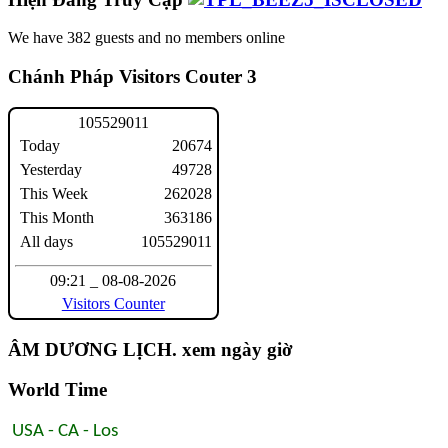
We have 382 guests and no members online
Chánh Pháp Visitors Couter 3
1
0
5
5
2
9
0
1
1
Today
20674
Yesterday
49728
This Week
262028
This Month
363186
All days
105529011
09:21 _ 08-08-2026
Visitors Counter
ÂM DƯƠNG LỊCH. xem ngày giờ
World Time
USA - CA - Los