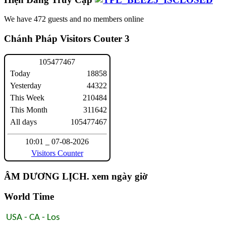
We have 472 guests and no members online
Chánh Pháp Visitors Couter 3
1
0
5
4
7
7
4
6
7
Today
18858
Yesterday
44322
This Week
210484
This Month
311642
All days
105477467
10:01 _ 07-08-2026
Visitors Counter
ÂM DƯƠNG LỊCH. xem ngày giờ
World Time
USA - CA - Los