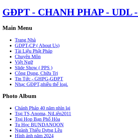
GĐPT - CHANH PHAP - UDL - 
Main Menu
Trang Nhà
GDPT-CP ( About Us)
Tài Liệu Phật Pháp
Chuyên Môn
Việt Ngữ
Slide Show ( PPS )
Công Dụng, Chữa Trị
Tin Tức - GHPG-GĐPT
Nhạc GĐPT,nhiều thể loại.
Photo Album
Chánh Pháp 40 năm nhìn lại
Trại TS,Anoma, NiLiên2011
Trại Họp Bạn Phổ Hòa
Tu Học BUNDANOON
Ngành Thiếu Dựng Lều
Hình ảnh năm 2024